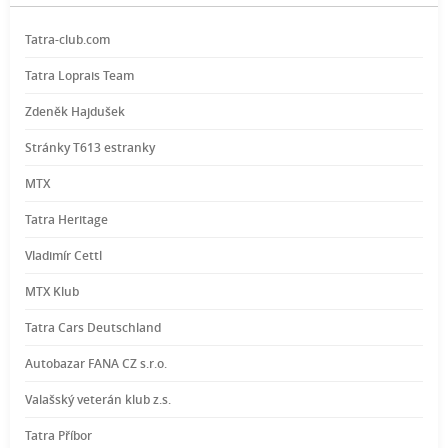
Tatra-club.com
Tatra Loprais Team
Zdeněk Hajdušek
Stránky T613 estranky
MTX
Tatra Heritage
Vladimír Cettl
MTX Klub
Tatra Cars Deutschland
Autobazar FANA CZ s.r.o.
Valašský veterán klub z.s.
Tatra Příbor