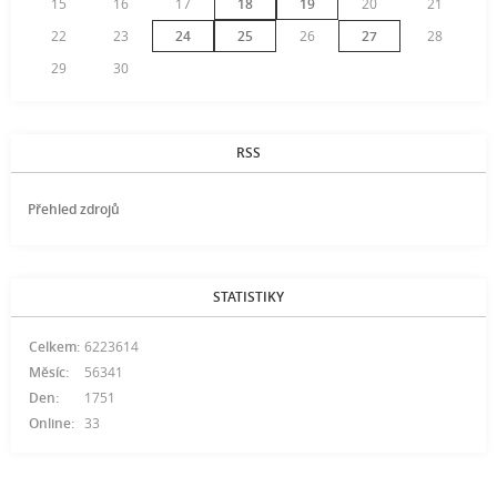
15
16
17
18
19
20
21
22
23
24
25
26
27
28
29
30
RSS
Přehled zdrojů
STATISTIKY
Celkem:
6223614
Měsíc:
56341
Den:
1751
Online:
33