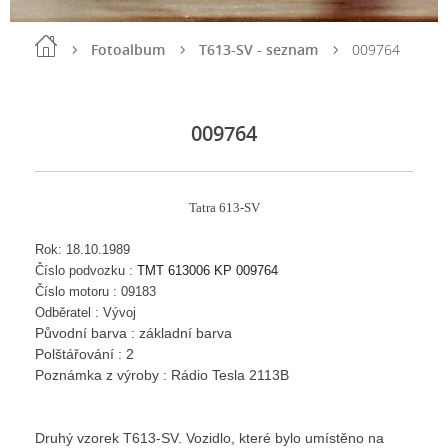
Fotoalbum
T613-SV - seznam
009764
009764
Tatra 613-SV
Rok: 18.10.1989
Číslo podvozku :
TMT 613006 KP 009764
Číslo motoru : 09183
Odběratel : Vývoj
Původní barva : základní barva
Polštářování : 2
Poznámka z výroby : Rádio Tesla 2113B
Druhý vzorek T613-SV. Vozidlo, které bylo umístěno na