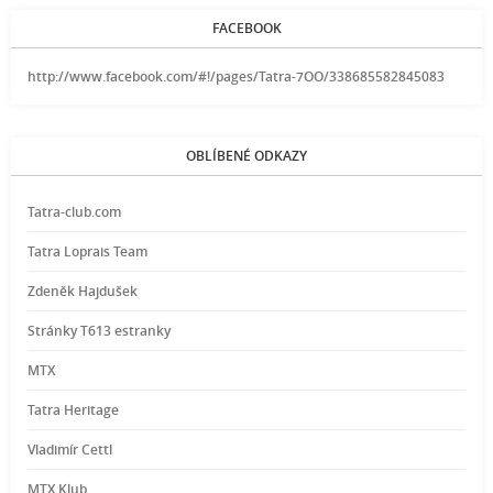
FACEBOOK
http://www.facebook.com/#!/pages/Tatra-7OO/338685582845083
OBLÍBENÉ ODKAZY
Tatra-club.com
Tatra Loprais Team
Zdeněk Hajdušek
Stránky T613 estranky
MTX
Tatra Heritage
Vladimír Cettl
MTX Klub