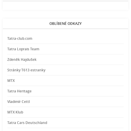
OBLÍBENÉ ODKAZY
Tatra-club.com
Tatra Loprais Team
Zdeněk Hajdušek
Stránky T613 estranky
MTX
Tatra Heritage
Vladimír Cettl
MTX Klub
Tatra Cars Deutschland