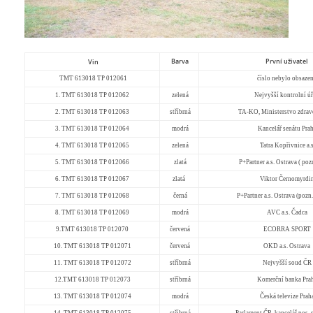
Barva
První uživatel
Vin
TMT 613018 TP 012061
číslo nebylo obsaze
1. TMT 613018 TP 012062
zelená
Nejvyšší kontrolní ú
2. TMT 613018 TP 012063
stříbrná
TA-KO, Ministerstvo zdrav
3. TMT 613018 TP 012064
modrá
Kancelář senátu Pra
4. TMT 613018 TP 012065
zelená
Tatra Kopřivnice a.
5. TMT 613018 TP 012066
zlatá
P+Partner a.s. Ostrava ( po
6. TMT 613018 TP 012067
zlatá
Viktor Černomyrdi
7. TMT 613018 TP 012068
černá
P+Partner a.s. Ostrava (pozn
8. TMT 613018 TP 012069
modrá
AVC a.s. Čadca
9.TMT 613018 TP 012070
červená
ECORRA SPORT
10. TMT 613018 TP 012071
červená
OKD a.s. Ostrava
11. TMT 613018 TP 012072
stříbrná
Nejvyšší soud ČR
12.TMT 613018 TP 012073
stříbrná
Komerční banka Pra
13. TMT 613018 TP 012074
modrá
Česká televize Prah
14. TMT 613018 TP 012075
stříbrná
Parlament ČR, kancelář pos.