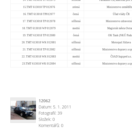
15.TMT 613018 TP 012076
zelená
Ministerstvo zeměděls
16. TMT 613018 TP012077
černá
Úřad vlády ČR
17. TMT 613018 TP 012078
stříbrná
Ministerstvo zdravotni
18. TMT 613018 WP 012079
modrá
Magistrát města Ostr
19. TMT 613018 TP 012080
černá
OK Tank (NKÚ Prah
20. TMT 613018 WK 012081
stříbrná
Motorpal Jihlava
21. TMT 613018 TP 012082
stříbrná
Ministerstvo dopravy a s
22. TMT 613018 WK 012083
modrá
ČSAD Ingsped a.s.
23.TMT 613018 WK 012084
stříbrná
Ministerstvo dopravy a s
12062
Datum:
5. 1. 2011
Fotografií:
39
Složek:
0
Komentářů:
0