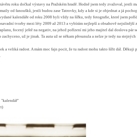
v závěru roku dočkal výstavy na Pražském hradě. Hodně jsem tedy zvažoval, jestli 
aily od fanoušků, jestli budou zase Tatrovky, kdy a kde si je objednat a já pochop
ané kalendáře od roku 2008 byli vždy na šířku, tedy fotografie, které jsem poříd
osavadní tvorby mezi léty 2009 až 2013 a vybírám nejlepší a obsahově nejsilnější 
planu, focený ještě na negativ, na jehož pořízení mi jeho majitel dal doslova pár 
 zachyceno, už je jinak. Ta auta už se někam přesunula a nelze je tedy na stejných
ek a veliká radost. A mám moc fajn pocit, že tu radost mohu takto šířit dál. Děkuji
.
o "kalendář"
t)