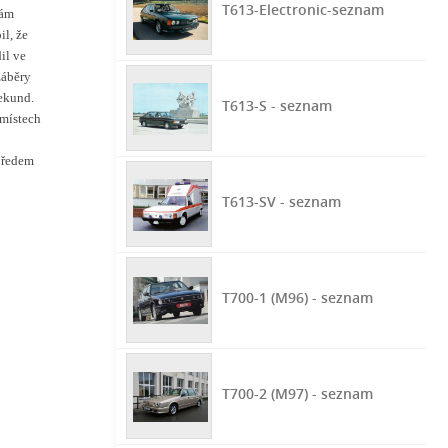
T613-Electronic-seznam
mám
il, že
il ve
záběry
sekund.
T613-S - seznam
 místech
 předem
T613-SV - seznam
T700-1 (M96) - seznam
T700-2 (M97) - seznam