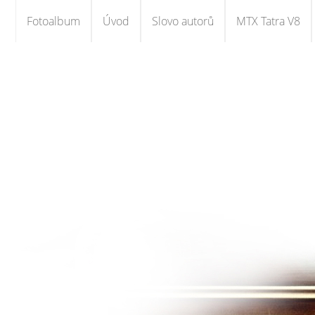
Fotoalbum
Úvod
Slovo autorů
MTX Tatra V8