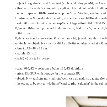
projekt fotografování vraků vojenských letadel Stíny paměti, jenž se 
vůbec letos kalendář s automobily vydávat. Ale pak mi začaly chodit e-m
dávno rozepsaný příběh prostě musí pokračovat. Všechny mé doposud vyd
formátu na výšku se do nich nemohly dostat. Letos se ohlížím do své d
mezi výškovými formáty. Je tam například i legendární záběr T600 Tatra
Vybrané záběry mají pro mne i hodnotu v tom, že skoro vše, co tam bylo
pořídit znovu.
Vydat si na konci roku kalendář je pro mne vždy jakýsi můj vlastní svát
za všechnny objednávky. Je to veliká a důležitá odměna, které si vážím
- formát: A3+ 48 x 33 cm
- rozsah: 13 listů
- každý výtisk je číslovaný
- cena: 680,-Kč + poštovné a balné 119,-Kč dobírkou
- price: 33,- EUR with postage for the countries EU
- objednávky zasílejte na: vladimir@cettl.cz a do nadpisu zadejte slov
- the orders to be sent to: vladimir@cettl.cz (the "calendar" in the subjec