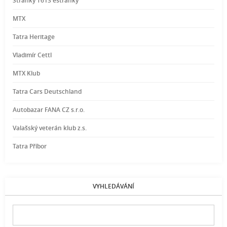
Stránky T613 estranky
MTX
Tatra Heritage
Vladimír Cettl
MTX Klub
Tatra Cars Deutschland
Autobazar FANA CZ s.r.o.
Valašský veterán klub z.s.
Tatra Příbor
VYHLEDÁVÁNÍ