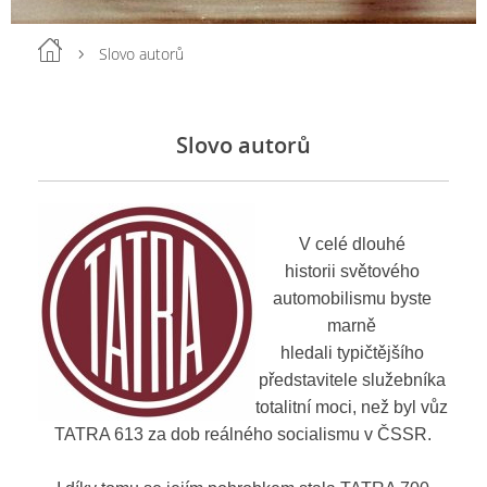
Slovo autorů
Slovo autorů
V celé dlouhé
historii světového
automobilismu byste
marně
hledali typičtějšího
představitele služebníka
totalitní moci, než byl vůz
TATRA 613 za dob reálného socialismu v ČSSR.