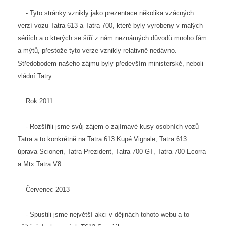
- Tyto stránky vznikly jako prezentace několika vzácných
verzí vozu Tatra 613 a Tatra 700, které byly vyrobeny v malých
sériích a o kterých se šíří z nám neznámých důvodů mnoho fám
a mýtů, přestože tyto verze vznikly relativně nedávno.
Středobodem našeho zájmu byly především ministerské, neboli
vládní Tatry.
Rok 2011
- Rozšířili jsme svůj zájem o zajímavé kusy osobních vozů
Tatra a to konkrétně na Tatra 613 Kupé Vignale, Tatra 613
úprava Scioneri, Tatra Prezident, Tatra 700 GT, Tatra 700 Ecorra
a Mtx Tatra V8.
Červenec 2013
- Spustili jsme největší akci v dějinách tohoto webu a to