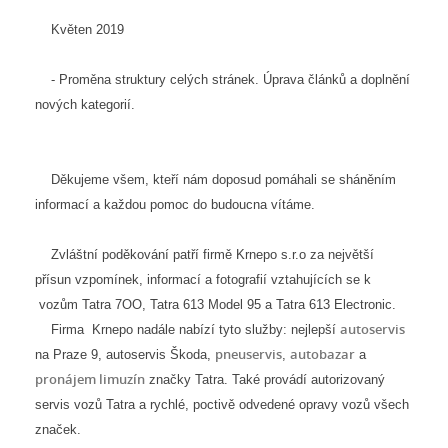
Květen 2019
- Proměna struktury celých stránek. Úprava článků a doplnění
nových kategorií.
Děkujeme všem, kteří nám doposud pomáhali se sháněním
informací a každou pomoc do budoucna vítáme.
Zvláštní poděkování patří firmě Krnepo s.r.o za největší
přísun vzpomínek, informací a fotografií vztahujících se k
vozům Tatra 7OO, Tatra 613 Model 95 a Tatra 613 Electronic.
autoservis
Firma Krnepo nadále nabízí tyto služby: nejlepší
pneuservis
autobazar
na Praze 9, autoservis Škoda,
,
a
pronájem limuzín
značky Tatra. Také provádí autorizovaný
servis vozů Tatra a rychlé, poctivě odvedené opravy vozů všech
značek.