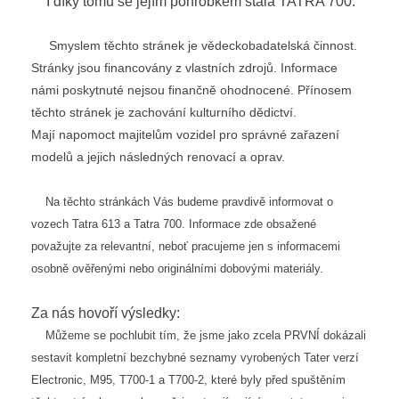
I díky tomu se jejím pohrobkem stala TATRA 700.
Smyslem těchto stránek je vědeckobadatelská činnost.
Stránky jsou financovány z vlastních zdrojů. Informace
námi poskytnuté nejsou finančně ohodnocené. Přínosem
těchto stránek je zachování kulturního dědictví.
Mají napomoct majitelům vozidel pro správné zařazení
modelů a jejich následných renovací a oprav.
Na těchto stránkách Vás budeme pravdivě informovat o
vozech Tatra 613 a Tatra 700. Informace zde obsažené
považujte za relevantní, neboť pracujeme jen s informacemi
osobně ověřenými nebo originálními dobovými materiály.
Za nás hovoří výsledky:
Můžeme se pochlubit tím, že jsme jako zcela PRVNÍ dokázali
sestavit kompletní bezchybné seznamy vyrobených Tater verzí
Electronic, M95, T700-1 a T700-2, které byly před spuštěním