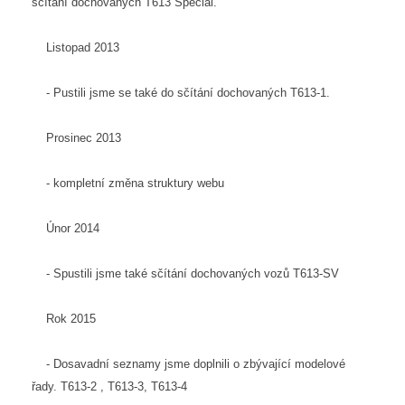
sčítání dochovaných T613 Speciál.
Listopad 2013
- Pustili jsme se také do sčítání dochovaných T613-1.
Prosinec 2013
- kompletní změna struktury webu
Únor 2014
- Spustili jsme také sčítání dochovaných vozů T613-SV
Rok 2015
- Dosavadní seznamy jsme doplnili o zbývající modelové
řady. T613-2 , T613-3, T613-4