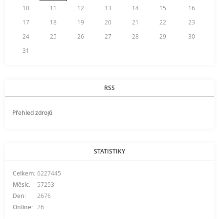
10
11
12
13
14
15
16
17
18
19
20
21
22
23
24
25
26
27
28
29
30
31
RSS
Přehled zdrojů
STATISTIKY
Celkem:
6227445
Měsíc:
57253
Den:
2676
Online:
26