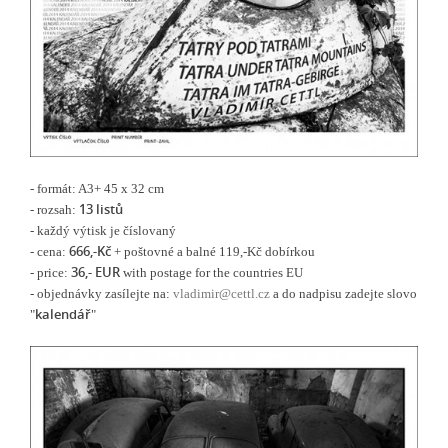
- formát: A3+ 45 x 32 cm
13 listů
- rozsah:
- každý výtisk je číslovaný
666,-Kč
- cena:
+ poštovné a balné 119,-Kč dobírkou
36,- EUR
- price:
with postage for the countries EU
- objednávky zasílejte na:
vladimir@cettl.cz
a do nadpisu zadejte slovo
kalendář
"
"