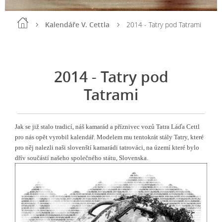
Kalendáře V. Cettla
2014 - Tatry pod Tatrami
2014 - Tatry pod
Tatrami
Jak se již stalo tradicí, náš kamarád a příznivec vozů Tatra Láďa Cettl
pro nás opět vyrobil kalendář. Modelem mu tentokrát stály Tatry, které
pro něj nalezli naši slovenští kamarádi tatrováci, na území které bylo
dřív součástí našeho společného státu, Slovenska.