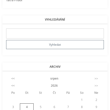
Tatra Příbor
VYHLEDÁVÁNÍ
ARCHIV
<<
srpen
>>
<<
2026
>>
Po
Út
St
Čt
Pá
So
Ne
1
2
3
4
5
6
7
8
9