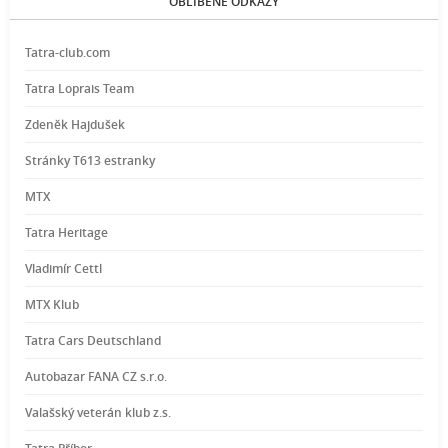
OBLÍBENÉ ODKAZY
Tatra-club.com
Tatra Loprais Team
Zdeněk Hajdušek
Stránky T613 estranky
MTX
Tatra Heritage
Vladimír Cettl
MTX Klub
Tatra Cars Deutschland
Autobazar FANA CZ s.r.o.
Valašský veterán klub z.s.