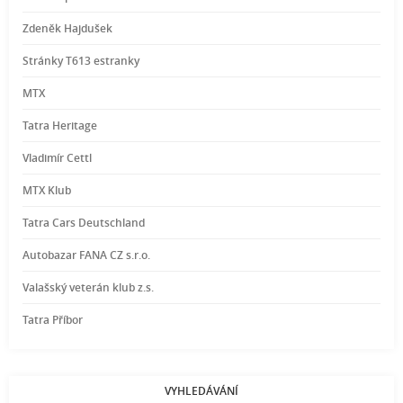
Zdeněk Hajdušek
Stránky T613 estranky
MTX
Tatra Heritage
Vladimír Cettl
MTX Klub
Tatra Cars Deutschland
Autobazar FANA CZ s.r.o.
Valašský veterán klub z.s.
Tatra Příbor
VYHLEDÁVÁNÍ