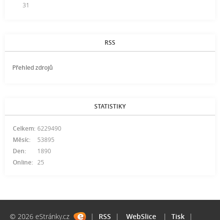
31
RSS
Přehled zdrojů
STATISTIKY
Celkem:
6229490
Měsíc:
53895
Den:
1890
Online:
25
© 2026 eStránky.cz
|
RSS
|
WebSlice
|
Tisk
|