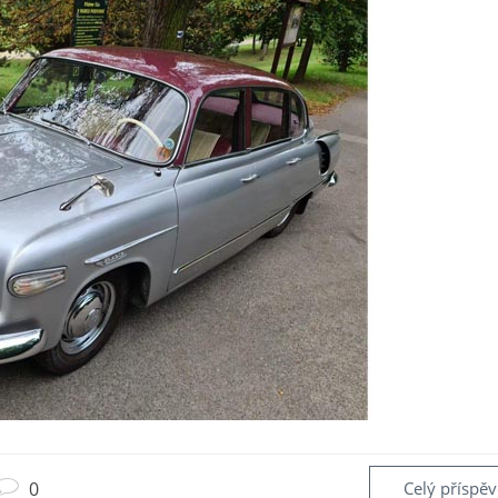
0
Celý příspě