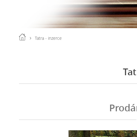
Tatra - inzerce
Tat
Prodá