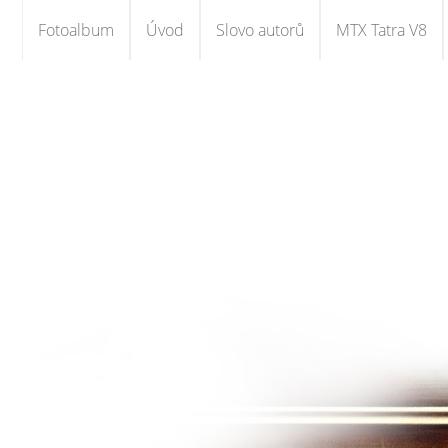
Fotoalbum
Úvod
Slovo autorů
MTX Tatra V8