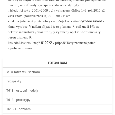
uvádím, že z důvody vyčerpání číslic abecedy byly pro
následující roky 2001–2009 byly vyhrazeny číslice 1–9, rok 2010 už
však znovu používá znak A, 2011 znak B atd.
výrobní závod
Znak na jedenácté pozici obvykle určuje konkrétní
v
P
rámci výrobce. V našem případě je to písmeno
, což značí Příbor.
některé sedmistovky však již byly vyrobeny opět v Kopřivnici a ty
K
nesou písmeno
.
012072
Poslední šestičíslí např.
v případě Tatry znamená pořadí
vyrobeného vozu.
FOTOALBUM
MTX Tatra V8 - seznam
Prospekty
T613 - ostatní modely
T613 - prototypy
T613-1 - seznam