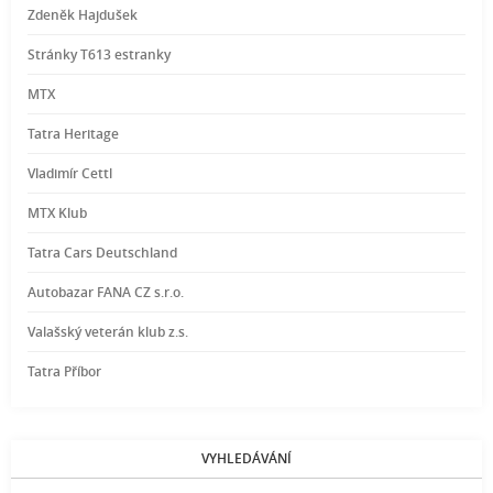
Zdeněk Hajdušek
Stránky T613 estranky
MTX
Tatra Heritage
Vladimír Cettl
MTX Klub
Tatra Cars Deutschland
Autobazar FANA CZ s.r.o.
Valašský veterán klub z.s.
Tatra Příbor
VYHLEDÁVÁNÍ