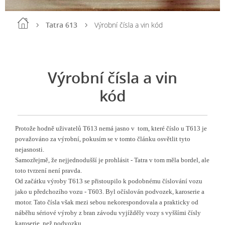
Tatra 613
Výrobní čísla a vin kód
Výrobní čísla a vin
kód
Protože hodně uživatelů T613 nemá jasno v tom, které číslo u T613 je
považováno za výrobní, pokusím se v tomto článku osvětlit tyto
nejasnosti.
Samozřejmě, že nejjednodušší je prohlásit - Tatra v tom měla bordel, ale
toto tvrzení není pravda.
Od začátku výroby T613 se přistoupilo k podobnému číslování vozu
jako u předchozího vozu - T603. Byl očíslován podvozek, karoserie a
motor. Tato čísla však mezi sebou nekorespondovala a prakticky od
náběhu sériové výroby z bran závodu vyjížděly vozy s vyššími čísly
karoserie, než podvozku.