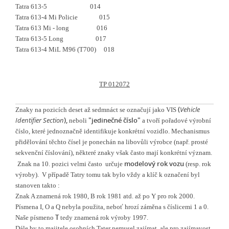
Tatra 613-5 014
Tatra 613-4 Mi Policie 015
Tatra 613 Mi - long 016
Tatra 613-5 Long 017
Tatra 613-4 MiL M96 (T700) 018
TP 012072
(
Vehicle
Znaky na pozicích deset až sedmnáct se označují jako VIS
Identifier Section
),
"jedinečné číslo"
neboli
a tvoří pořadové výrobní
číslo, které jednoznačně identifikuje konkrétní vozidlo. Mechanismus
přidělování těchto čísel je ponechán na libovůli výrobce (např. prosté
sekvenční číslování), některé znaky však často mají konkrétní význam.
modelový rok vozu
Znak na 10. pozici velmi často určuje
(resp. rok
výroby). V případě Tatry tomu tak bylo vždy a klíč k označení byl
stanoven takto :
Znak A znamená rok 1980, B rok 1981 atd. až po Y pro rok 2000.
Písmena I, O a Q nebyla použita, neboť hrozí záměna s číslicemi 1 a 0.
T
Naše písmeno
tedy znamená rok výroby 1997.
Dále by to majitele osobních Tater nemusel zajímat, ale pro zajímavost