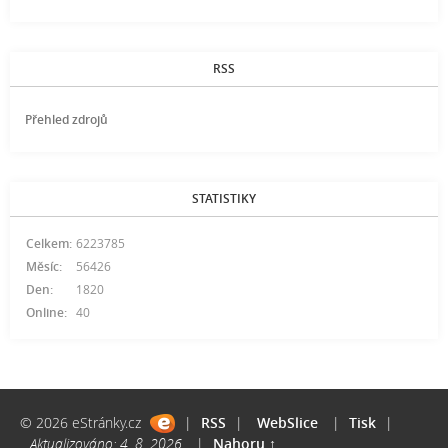
RSS
Přehled zdrojů
STATISTIKY
Celkem:
6223785
Měsíc:
56426
Den:
1820
Online:
40
© 2026 eStránky.cz
|
RSS
|
WebSlice
|
Tisk
|
Aktualizováno: 4. 8. 2026
|
Nahoru ↑