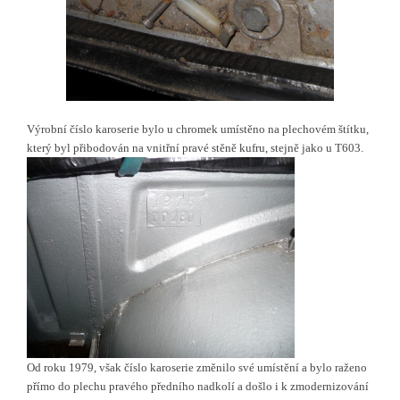
Výrobní číslo karoserie bylo u chromek umístěno na plechovém štítku,
který byl přibodován na vnitřní pravé stěně kufru, stejně jako u T603.
Od roku 1979, však číslo karoserie změnilo své umístění a bylo raženo
přímo do plechu pravého předního nadkolí a došlo i k zmodernizování