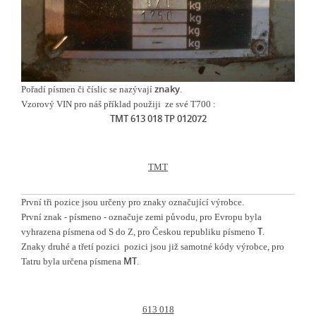
znaky
Pořadí písmen či číslic se nazývají
.
Vzorový VIN pro náš příklad použiji ze své T700 :
TMT 613 018 TP 012072
TMT
První tři pozice jsou určeny pro znaky označující výrobce.
První znak - písmeno - označuje zemi původu, pro Evropu byla
T
vyhrazena písmena od S do Z, pro Českou republiku
písmeno
.
Znaky druhé a třetí pozici pozici jsou již samotné kódy výrobce, pro
MT
Tatru byla určena písmena
.
613 018