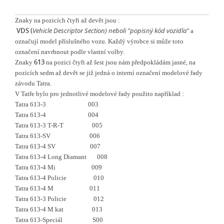
Znaky na pozicích čtyři až devět jsou :
VDS (
Vehicle Descriptor Section)
neboli
"popisný kód vozidla"
a
označují model příslušného vozu. Každý výrobce si může toto
označení navrhnout podle vlastní volby.
613
Znaky
na pozici čtyři až šest jsou nám předpokládám jasné, na
pozicích sedm až devět se již jedná o interní označení modelové řady
závodu Tatra.
V Tatře bylo pro jednotlivé modelové řady použito například :
Tatra 613-3 003
Tatra 613-4 004
Tatra 613-3 T-R-T 005
Tatra 613-SV 006
Tatra 613-4 SV 007
Tatra 613-4 Long Diamant 008
Tatra 613-4 Mi 009
Tatra 613-4 Policie 010
Tatra 613-4 M 011
Tatra 613-3 Policie 012
Tatra 613-4 M kat 013
Tatra 613-Speciál S00