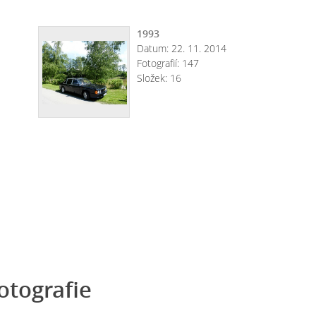
1993
Datum:
22. 11. 2014
Fotografií:
147
Složek:
16
otografie