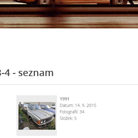
-4 - seznam
1991
Datum:
14. 9. 2015
Fotografií:
34
Složek:
5