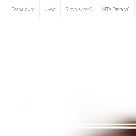
Fotoalbum
Úvod
Slovo autorů
MTX Tatra V8