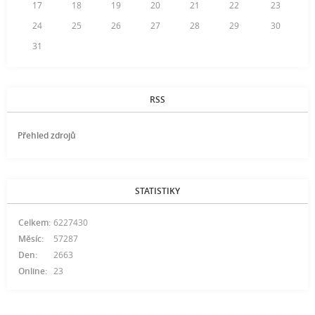
17
18
19
20
21
22
23
24
25
26
27
28
29
30
31
RSS
Přehled zdrojů
STATISTIKY
Celkem:
6227430
Měsíc:
57287
Den:
2663
Online:
23