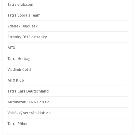
Tatra-club.com
Tatra Loprais Team
Zdeněk Hajdušek
Stránky T613 estranky
MTX
Tatra Heritage
Vladimír Cettl
MTX Klub
Tatra Cars Deutschland
Autobazar FANA CZ s.r.o.
Valašský veterán klub z.s.
Tatra Příbor