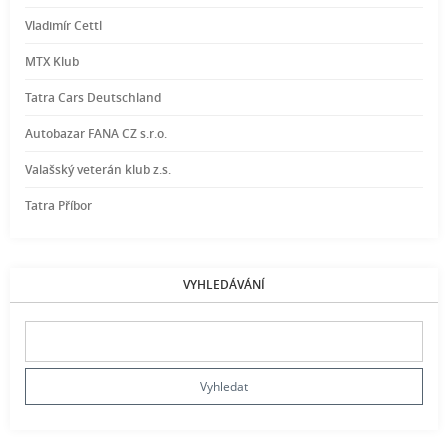
Vladimír Cettl
MTX Klub
Tatra Cars Deutschland
Autobazar FANA CZ s.r.o.
Valašský veterán klub z.s.
Tatra Příbor
VYHLEDÁVÁNÍ