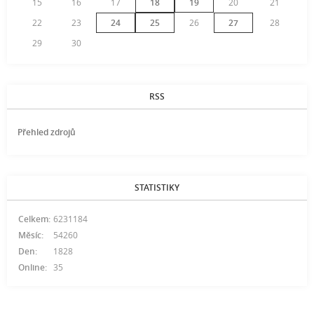
15
16
17
18
19
20
21
22
23
24
25
26
27
28
29
30
RSS
Přehled zdrojů
STATISTIKY
Celkem:
6231184
Měsíc:
54260
Den:
1828
Online:
35