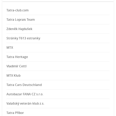
Tatra-club.com
Tatra Loprais Team
Zdeněk Hajdušek
Stránky T613 estranky
MTX
Tatra Heritage
Vladimír Cettl
MTX Klub
Tatra Cars Deutschland
Autobazar FANA CZ s.r.o.
Valašský veterán klub z.s.
Tatra Příbor