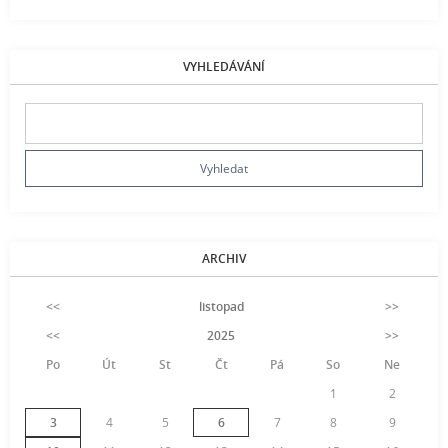
VYHLEDÁVÁNÍ
ARCHIV
<<
listopad
>>
<<
2025
>>
Po
Út
St
Čt
Pá
So
Ne
1
2
3
4
5
6
7
8
9