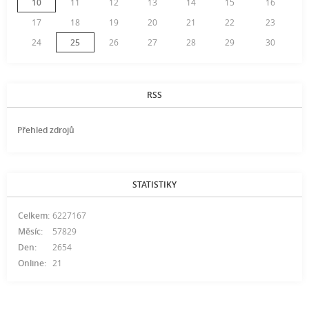
10
11
12
13
14
15
16
17
18
19
20
21
22
23
24
25
26
27
28
29
30
RSS
Přehled zdrojů
STATISTIKY
Celkem:
6227167
Měsíc:
57829
Den:
2654
Online:
21