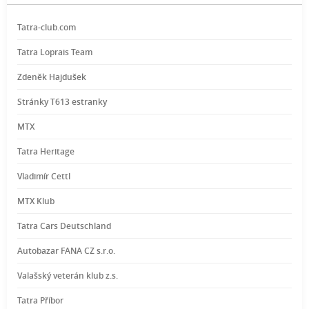
Tatra-club.com
Tatra Loprais Team
Zdeněk Hajdušek
Stránky T613 estranky
MTX
Tatra Heritage
Vladimír Cettl
MTX Klub
Tatra Cars Deutschland
Autobazar FANA CZ s.r.o.
Valašský veterán klub z.s.
Tatra Příbor