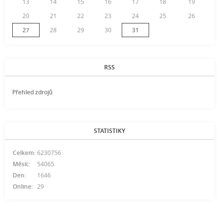
13
14
15
16
17
18
19
20
21
22
23
24
25
26
27
28
29
30
31
RSS
Přehled zdrojů
STATISTIKY
Celkem:
6230756
Měsíc:
54065
Den:
1646
Online:
29