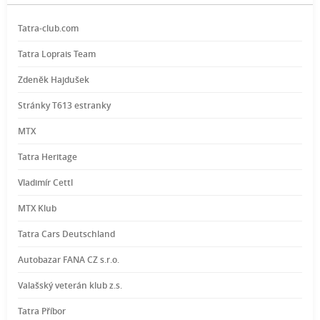
Tatra-club.com
Tatra Loprais Team
Zdeněk Hajdušek
Stránky T613 estranky
MTX
Tatra Heritage
Vladimír Cettl
MTX Klub
Tatra Cars Deutschland
Autobazar FANA CZ s.r.o.
Valašský veterán klub z.s.
Tatra Příbor