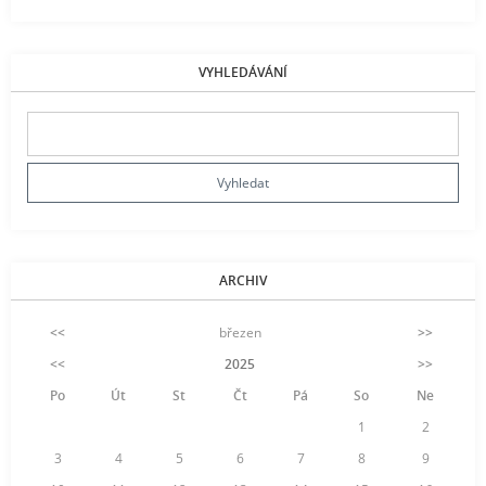
VYHLEDÁVÁNÍ
ARCHIV
<<
březen
>>
<<
2025
>>
Po
Út
St
Čt
Pá
So
Ne
1
2
3
4
5
6
7
8
9