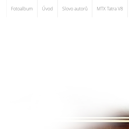
Fotoalbum
Úvod
Slovo autorů
MTX Tatra V8