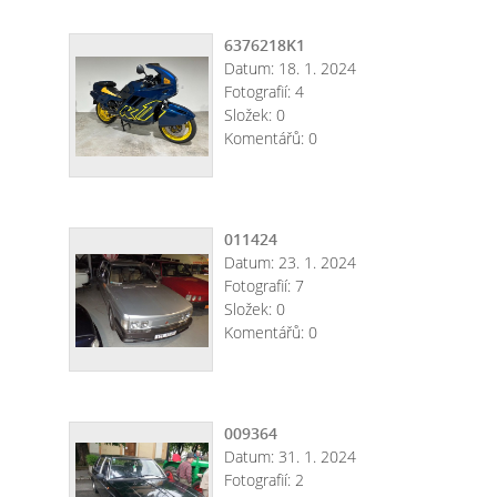
6376218K1
Datum:
18. 1. 2024
Fotografií:
4
Složek:
0
Komentářů:
0
011424
Datum:
23. 1. 2024
Fotografií:
7
Složek:
0
Komentářů:
0
009364
Datum:
31. 1. 2024
Fotografií:
2