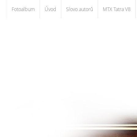
Fotoalbum
Úvod
Slovo autorů
MTX Tatra V8