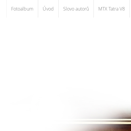
Fotoalbum
Úvod
Slovo autorů
MTX Tatra V8