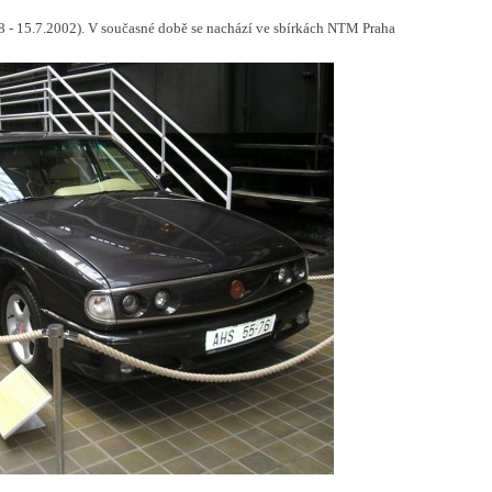
 - 15.7.2002). V současné době se nachází ve sbírkách NTM Praha