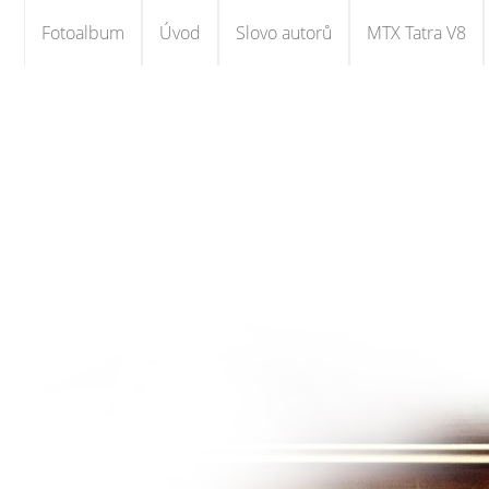
Fotoalbum
Úvod
Slovo autorů
MTX Tatra V8