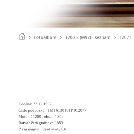
Fotoalbum
T700-2 (M97) - seznam
12077
Dodána: 23.12.1997
Číslo podvozku : TMT613018TP 012077
Motor: 11289 , obsah 4.36i
Barva :
čerň grafitová L8531
První majitel :
Úřad vlády ČR