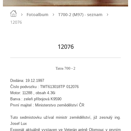
Fotoalbum
T700-2 (M97) - seznam
12076
12076
Tatra 700 - 2
Dodána: 19.12.1997
Číslo podvozku : TMT613018TP 012076
Motor: 11288 , obsah 4.36i
Barva : zeleň příbojová K9590
První majitel : Ministerstvo zemědělství ČR
Tuto sedmistovku užíval ministr zemědělství, již zesnulý ing.
Josef Lux
Exponát aktuálně vystaven ve Veterán aréně Olomouc v prvním