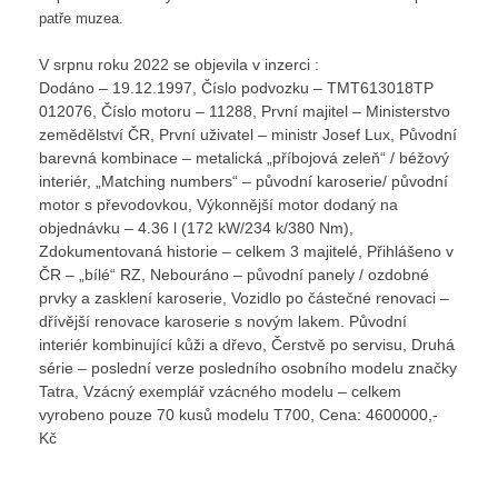
patře muzea.
V srpnu roku 2022 se objevila v inzerci :
Dodáno – 19.12.1997, Číslo podvozku – TMT613018TP
012076, Číslo motoru – 11288, První majitel – Ministerstvo
zemědělství ČR, První uživatel – ministr Josef Lux, Původní
barevná kombinace – metalická „příbojová zeleň“ / béžový
interiér, „Matching numbers“ – původní karoserie/ původní
motor s převodovkou, Výkonnější motor dodaný na
objednávku – 4.36 l (172 kW/234 k/380 Nm),
Zdokumentovaná historie – celkem 3 majitelé, Přihlášeno v
ČR – „bílé“ RZ, Nebouráno – původní panely / ozdobné
prvky a zasklení karoserie, Vozidlo po částečné renovaci –
dřívější renovace karoserie s novým lakem. Původní
interiér kombinující kůži a dřevo, Čerstvě po servisu, Druhá
série – poslední verze posledního osobního modelu značky
Tatra, Vzácný exemplář vzácného modelu – celkem
vyrobeno pouze 70 kusů modelu T700, Cena: 4600000,-
Kč