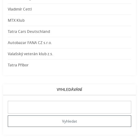
Vladimír Cettl
MTX Klub
Tatra Cars Deutschland
Autobazar FANA CZ s.r.o.
Valašský veterán klub z.s.
Tatra Příbor
VYHLEDÁVÁNÍ