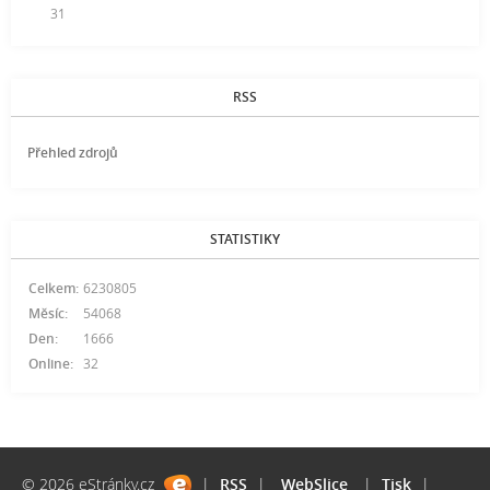
31
RSS
Přehled zdrojů
STATISTIKY
Celkem:
6230805
Měsíc:
54068
Den:
1666
Online:
32
© 2026 eStránky.cz
|
RSS
|
WebSlice
|
Tisk
|