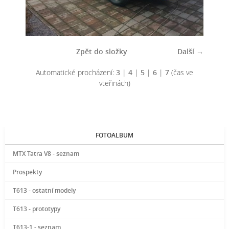
Zpět do složky
Další →
Automatické procházení:
3
|
4
|
5
|
6
|
7
(čas ve
vteřinách)
FOTOALBUM
MTX Tatra V8 - seznam
Prospekty
T613 - ostatní modely
T613 - prototypy
T613-1 - seznam