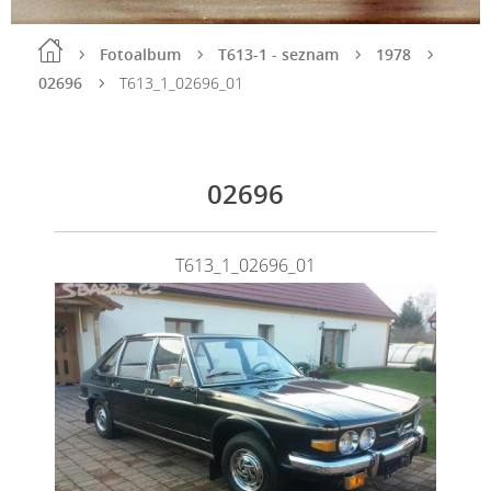
Fotoalbum
T613-1 - seznam
1978
02696
T613_1_02696_01
02696
T613_1_02696_01