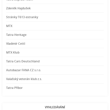
Zdeněk Hajdušek
Stránky T613 estranky
MTX
Tatra Heritage
Vladimír Cettl
MTX Klub
Tatra Cars Deutschland
Autobazar FANA CZ s.r.o.
Valašský veterán klub z.s.
Tatra Příbor
VYHLEDÁVÁNÍ