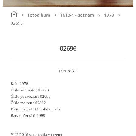
Fotoalbum
T613-1 - seznam
1978
02696
02696
Tatra 613-1
Rok: 1978
Číslo karosérie : 02773
Číslo podvozku : 02696
Číslo motoru : 02882
První majitel : Motokov Praha
Barva : černá č. 1999
V 12/2016 se objevila v inzerci