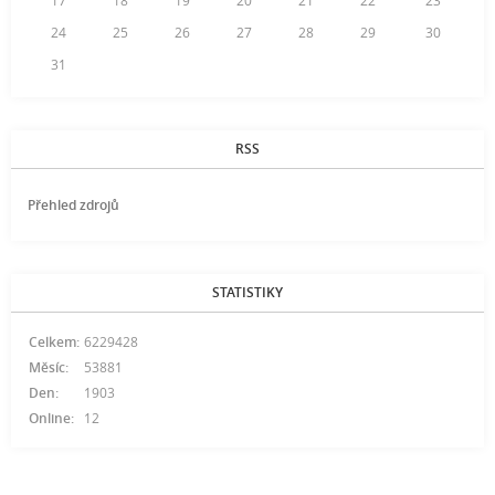
17
18
19
20
21
22
23
24
25
26
27
28
29
30
31
RSS
Přehled zdrojů
STATISTIKY
Celkem:
6229428
Měsíc:
53881
Den:
1903
Online:
12