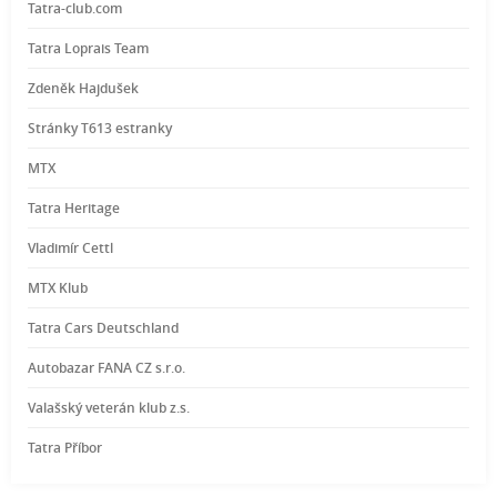
Tatra-club.com
Tatra Loprais Team
Zdeněk Hajdušek
Stránky T613 estranky
MTX
Tatra Heritage
Vladimír Cettl
MTX Klub
Tatra Cars Deutschland
Autobazar FANA CZ s.r.o.
Valašský veterán klub z.s.
Tatra Příbor