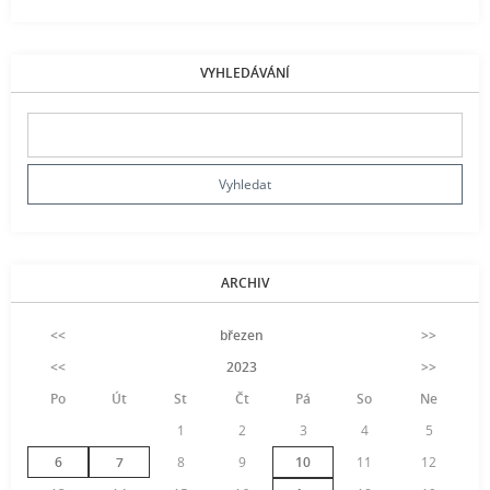
VYHLEDÁVÁNÍ
ARCHIV
<<
březen
>>
<<
2023
>>
Po
Út
St
Čt
Pá
So
Ne
1
2
3
4
5
6
7
8
9
10
11
12