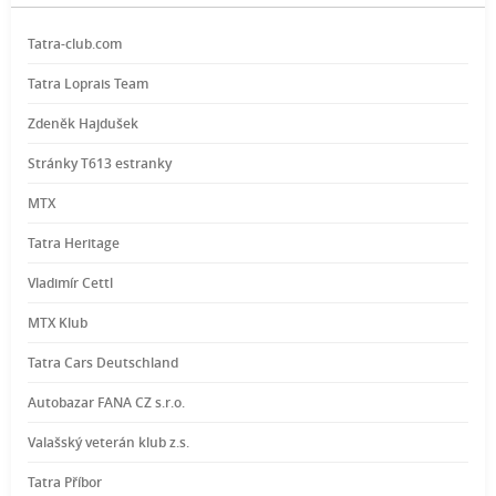
Tatra-club.com
Tatra Loprais Team
Zdeněk Hajdušek
Stránky T613 estranky
MTX
Tatra Heritage
Vladimír Cettl
MTX Klub
Tatra Cars Deutschland
Autobazar FANA CZ s.r.o.
Valašský veterán klub z.s.
Tatra Příbor