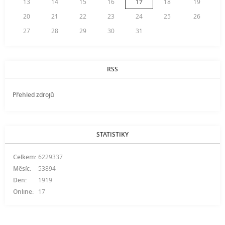
13
14
15
16
17
18
19
20
21
22
23
24
25
26
27
28
29
30
31
RSS
Přehled zdrojů
STATISTIKY
Celkem:
6229337
Měsíc:
53894
Den:
1919
Online:
17