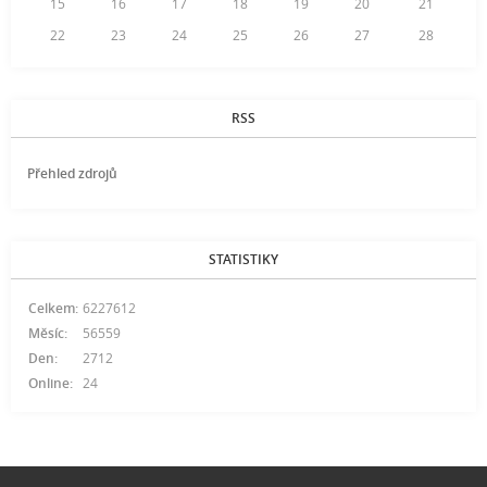
15
16
17
18
19
20
21
22
23
24
25
26
27
28
RSS
Přehled zdrojů
STATISTIKY
Celkem:
6227612
Měsíc:
56559
Den:
2712
Online:
24