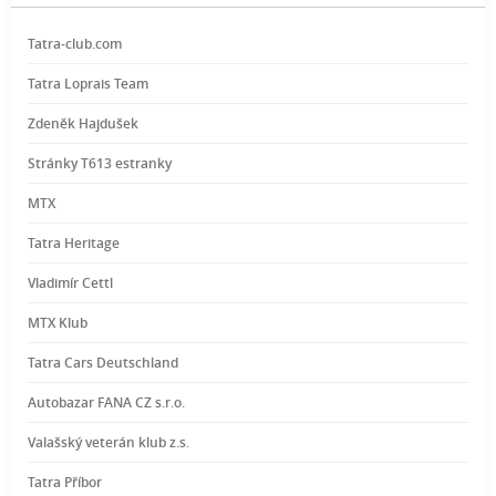
Tatra-club.com
Tatra Loprais Team
Zdeněk Hajdušek
Stránky T613 estranky
MTX
Tatra Heritage
Vladimír Cettl
MTX Klub
Tatra Cars Deutschland
Autobazar FANA CZ s.r.o.
Valašský veterán klub z.s.
Tatra Příbor