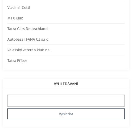
Vladimír Cettl
MTX Klub
Tatra Cars Deutschland
Autobazar FANA CZ s.r.o.
Valašský veterán klub z.s.
Tatra Příbor
VYHLEDÁVÁNÍ