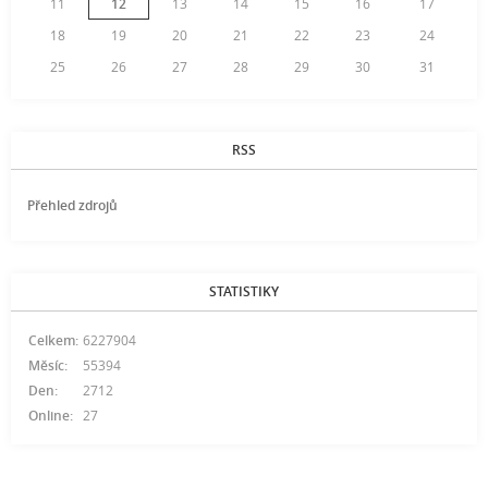
11
12
13
14
15
16
17
18
19
20
21
22
23
24
25
26
27
28
29
30
31
RSS
Přehled zdrojů
STATISTIKY
Celkem:
6227904
Měsíc:
55394
Den:
2712
Online:
27