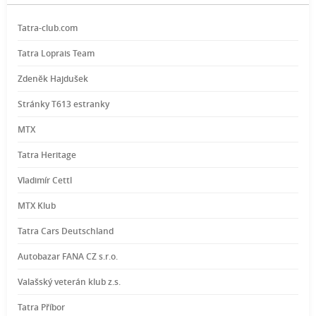
Tatra-club.com
Tatra Loprais Team
Zdeněk Hajdušek
Stránky T613 estranky
MTX
Tatra Heritage
Vladimír Cettl
MTX Klub
Tatra Cars Deutschland
Autobazar FANA CZ s.r.o.
Valašský veterán klub z.s.
Tatra Příbor