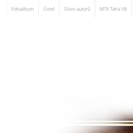
Fotoalbum
Úvod
Slovo autorů
MTX Tatra V8