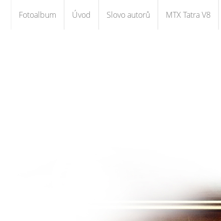
Fotoalbum
Úvod
Slovo autorů
MTX Tatra V8