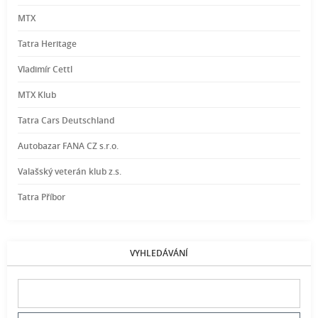
MTX
Tatra Heritage
Vladimír Cettl
MTX Klub
Tatra Cars Deutschland
Autobazar FANA CZ s.r.o.
Valašský veterán klub z.s.
Tatra Příbor
VYHLEDÁVÁNÍ