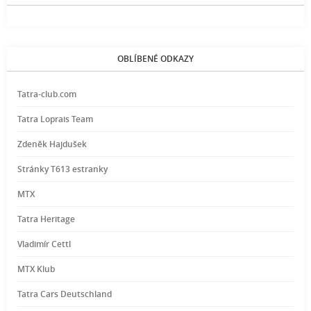
OBLÍBENÉ ODKAZY
Tatra-club.com
Tatra Loprais Team
Zdeněk Hajdušek
Stránky T613 estranky
MTX
Tatra Heritage
Vladimír Cettl
MTX Klub
Tatra Cars Deutschland