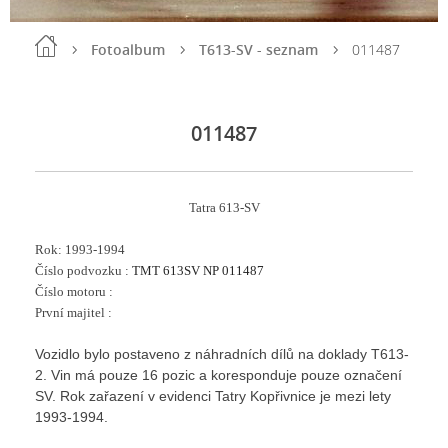
Fotoalbum
T613-SV - seznam
011487
011487
Tatra 613-SV
Rok: 1993-1994
Číslo podvozku :
TMT 613SV NP 011487
Číslo motoru :
První majitel :
Vozidlo bylo postaveno z náhradních dílů na doklady T613-
2. Vin má pouze 16 pozic a koresponduje pouze označení
SV. Rok zařazení v evidenci Tatry Kopřivnice je mezi lety
1993-1994.