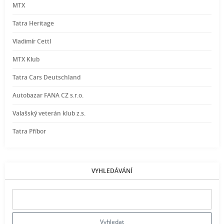
MTX
Tatra Heritage
Vladimír Cettl
MTX Klub
Tatra Cars Deutschland
Autobazar FANA CZ s.r.o.
Valašský veterán klub z.s.
Tatra Příbor
VYHLEDÁVÁNÍ