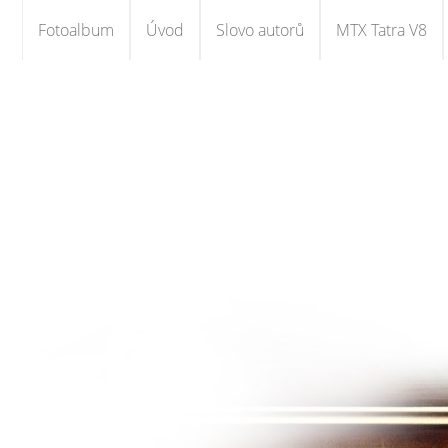
Fotoalbum
Úvod
Slovo autorů
MTX Tatra V8