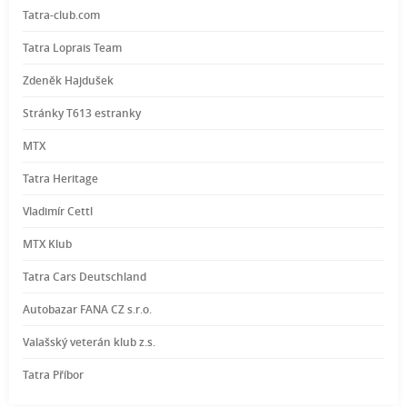
Tatra-club.com
Tatra Loprais Team
Zdeněk Hajdušek
Stránky T613 estranky
MTX
Tatra Heritage
Vladimír Cettl
MTX Klub
Tatra Cars Deutschland
Autobazar FANA CZ s.r.o.
Valašský veterán klub z.s.
Tatra Příbor