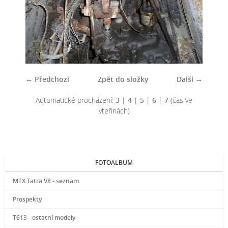
← Předchozí
Zpět do složky
Další →
Automatické procházení:
3
|
4
|
5
|
6
|
7
(čas ve
vteřinách)
FOTOALBUM
MTX Tatra V8 - seznam
Prospekty
T613 - ostatní modely