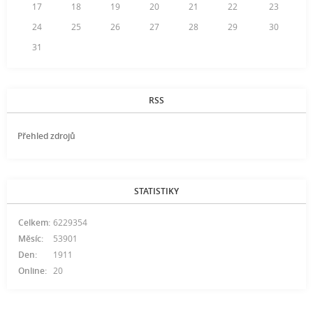
17
18
19
20
21
22
23
24
25
26
27
28
29
30
31
RSS
Přehled zdrojů
STATISTIKY
Celkem:
6229354
Měsíc:
53901
Den:
1911
Online:
20