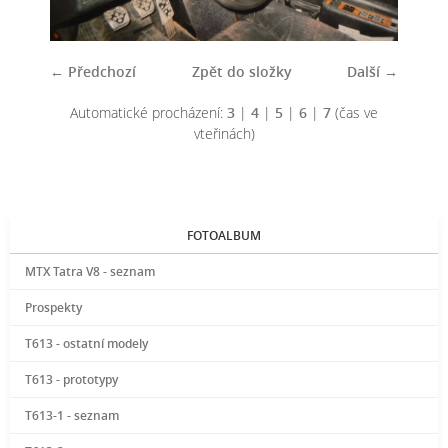
← Předchozí
Zpět do složky
Další →
Automatické procházení:
3
|
4
|
5
|
6
|
7
(čas ve
vteřinách)
FOTOALBUM
MTX Tatra V8 - seznam
Prospekty
T613 - ostatní modely
T613 - prototypy
T613-1 - seznam