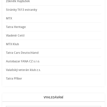
Zdeněk Hajdušek
Stránky T613 estranky
MTX
Tatra Heritage
Vladimír Cettl
MTX Klub
Tatra Cars Deutschland
Autobazar FANA CZ s.r.o.
Valašský veterán klub z.s.
Tatra Příbor
VYHLEDÁVÁNÍ