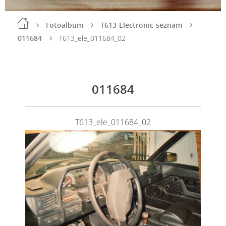
Fotoalbum
T613-Electronic-seznam
011684
T613_ele_011684_02
011684
T613_ele_011684_02