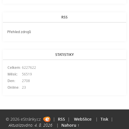
RSS
Přehled zdrojů
STATISTIKY
Celkem:
6227622
Měsíc:
56519
Den:
2708
Online:
23
© 2026 eStránky.cz
|
RSS
|
WebSlice
|
Tisk
|
Aktualizováno: 4. 8. 2026
|
Nahoru ↑