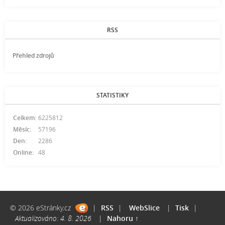
RSS
Přehled zdrojů
STATISTIKY
Celkem:
6225812
Měsíc:
57196
Den:
2286
Online:
48
© 2026 eStránky.cz
|
RSS
|
WebSlice
|
Tisk
|
Aktualizováno: 4. 8. 2026
|
Nahoru ↑