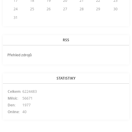
17
18
19
20
21
22
23
24
25
26
27
28
29
30
31
RSS
Přehled zdrojů
STATISTIKY
Celkem:
6224483
Měsíc:
56671
Den:
1977
Online:
40