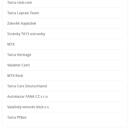
Tatra-club.com
Tatra Loprais Team
Zdeněk Hajdušek
Stránky T613 estranky
MTX
Tatra Heritage
Vladimír Cettl
MTX Klub
Tatra Cars Deutschland
Autobazar FANA CZ s.r.o.
Valašský veterán klub z.s.
Tatra Příbor