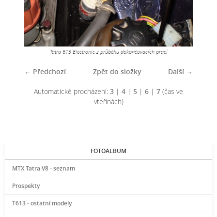
Tatra 613 Electronic-z průběhu dokončovacích prací
← Předchozí
Zpět do složky
Další →
Automatické procházení:
3
|
4
|
5
|
6
|
7
(čas ve
vteřinách)
FOTOALBUM
MTX Tatra V8 - seznam
Prospekty
T613 - ostatní modely