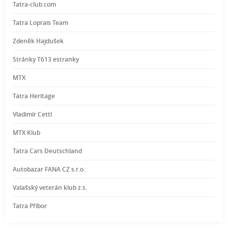
Tatra-club.com
Tatra Loprais Team
Zdeněk Hajdušek
Stránky T613 estranky
MTX
Tatra Heritage
Vladimír Cettl
MTX Klub
Tatra Cars Deutschland
Autobazar FANA CZ s.r.o.
Valašský veterán klub z.s.
Tatra Příbor