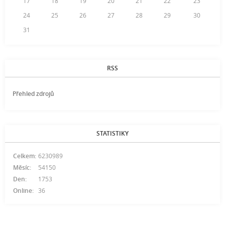
17
18
19
20
21
22
23
24
25
26
27
28
29
30
31
RSS
Přehled zdrojů
STATISTIKY
Celkem:
6230989
Měsíc:
54150
Den:
1753
Online:
36