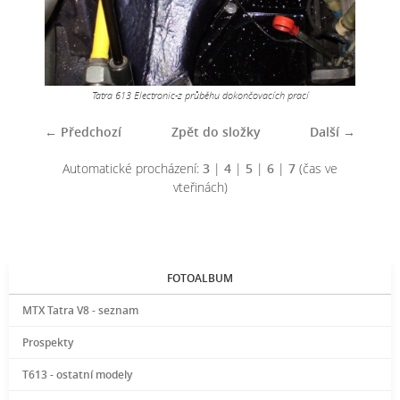
Tatra 613 Electronic-z průběhu dokončovacích prací
← Předchozí
Zpět do složky
Další →
Automatické procházení:
3
|
4
|
5
|
6
|
7
(čas ve
vteřinách)
FOTOALBUM
MTX Tatra V8 - seznam
Prospekty
T613 - ostatní modely