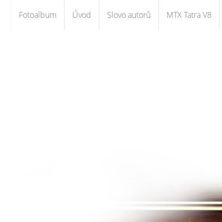
Fotoalbum
Úvod
Slovo autorů
MTX Tatra V8