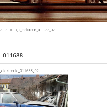
88
T613_4_elektronic_011688_02
011688
_elektronic_011688_02