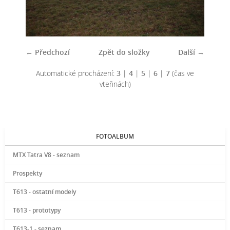
← Předchozí
Zpět do složky
Další →
Automatické procházení:
3
|
4
|
5
|
6
|
7
(čas ve
vteřinách)
FOTOALBUM
MTX Tatra V8 - seznam
Prospekty
T613 - ostatní modely
T613 - prototypy
T613-1 - seznam