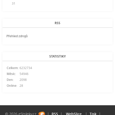
31
RSS
Přehled zdrojů
STATISTIKY
Celkem:
6232734
Měsíc:
54946
Den:
2098
Online:
28
© 2026 eStránky.cz
|
RSS
|
WebSlice
|
Tisk
|