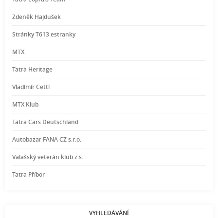
Zdeněk Hajdušek
Stránky T613 estranky
MTX
Tatra Heritage
Vladimír Cettl
MTX Klub
Tatra Cars Deutschland
Autobazar FANA CZ s.r.o.
Valašský veterán klub z.s.
Tatra Příbor
VYHLEDÁVÁNÍ