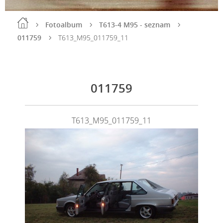
Fotoalbum
T613-4 M95 - seznam
011759
T613_M95_011759_11
011759
T613_M95_011759_11