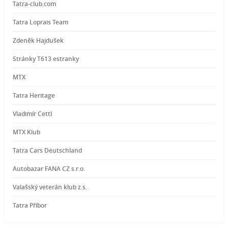
Tatra-club.com
Tatra Loprais Team
Zdeněk Hajdušek
Stránky T613 estranky
MTX
Tatra Heritage
Vladimír Cettl
MTX Klub
Tatra Cars Deutschland
Autobazar FANA CZ s.r.o.
Valašský veterán klub z.s.
Tatra Příbor