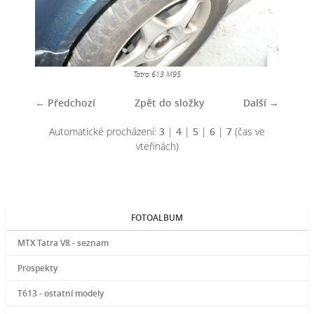
Tatra 613 M95
← Předchozí
Zpět do složky
Další →
Automatické procházení:
3
|
4
|
5
|
6
|
7
(čas ve
vteřinách)
FOTOALBUM
MTX Tatra V8 - seznam
Prospekty
T613 - ostatní modely