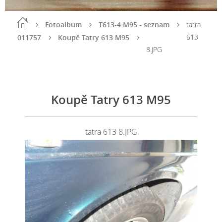
Fotoalbum
T613-4 M95 - seznam
tatra
613
011757
Koupě Tatry 613 M95
8.JPG
Koupě Tatry 613 M95
tatra 613 8.JPG