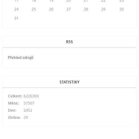
17
18
19
20
21
22
23
24
25
26
27
28
29
30
31
RSS
Přehled zdrojů
STATISTIKY
Celkem:
6226369
Měsíc:
57507
Den:
2452
Online:
29