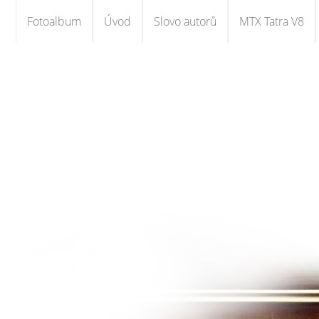
Fotoalbum
Úvod
Slovo autorů
MTX Tatra V8