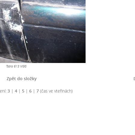
Tatra 613 M95
Zpět do složky
ení:
3
|
4
|
5
|
6
|
7
(čas ve vteřinách)