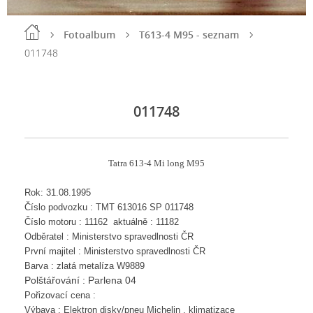
Fotoalbum
T613-4 M95 - seznam
011748
011748
Tatra 613-4 Mi long M95
Rok: 31.08.1995
Číslo podvozku : TMT 613016 SP 011748
Číslo motoru : 11162 aktuálně : 11182
Odběratel : Ministerstvo spravedlnosti ČR
První majitel : Ministerstvo spravedlnosti ČR
Barva : zlatá metalíza W9889
Polštářování : Parlena 04
Pořizovací cena :
Výbava : Elektron disky/pneu Michelin , klimatizace