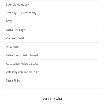
Zdeněk Hajdušek
Stránky T613 estranky
MTX
Tatra Heritage
Vladimír Cettl
MTX Klub
Tatra Cars Deutschland
Autobazar FANA CZ s.r.o.
Valašský veterán klub z.s.
Tatra Příbor
VYHLEDÁVÁNÍ