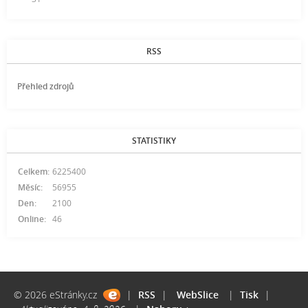
RSS
Přehled zdrojů
STATISTIKY
Celkem:
6225400
Měsíc:
56955
Den:
2100
Online:
46
© 2026 eStránky.cz
|
RSS
|
WebSlice
|
Tisk
|