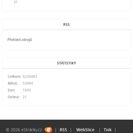
31
RSS
Přehled zdrojů
STATISTIKY
Celkem:
6230483
Měsíc:
53994
Den:
1693
Online:
21
© 2026 eStránky.cz
|
RSS
|
WebSlice
|
Tisk
|