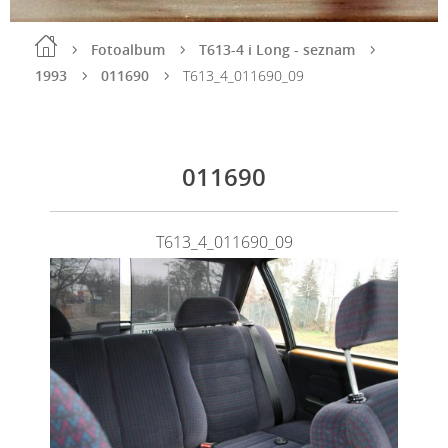
Fotoalbum
T613-4 i Long - seznam
1993
011690
T613_4_011690_09
011690
T613_4_011690_09