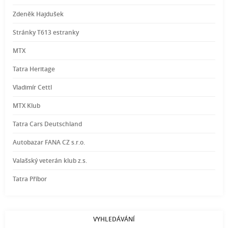
Zdeněk Hajdušek
Stránky T613 estranky
MTX
Tatra Heritage
Vladimír Cettl
MTX Klub
Tatra Cars Deutschland
Autobazar FANA CZ s.r.o.
Valašský veterán klub z.s.
Tatra Příbor
VYHLEDÁVÁNÍ