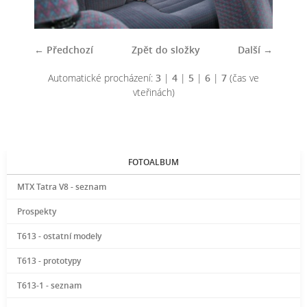
← Předchozí
Zpět do složky
Další →
Automatické procházení:
3
|
4
|
5
|
6
|
7
(čas ve
vteřinách)
FOTOALBUM
MTX Tatra V8 - seznam
Prospekty
T613 - ostatní modely
T613 - prototypy
T613-1 - seznam