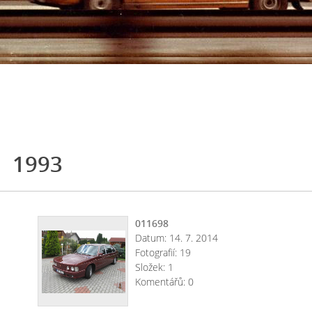
1993
011698
Datum:
14. 7. 2014
Fotografií:
19
Složek:
1
Komentářů:
0