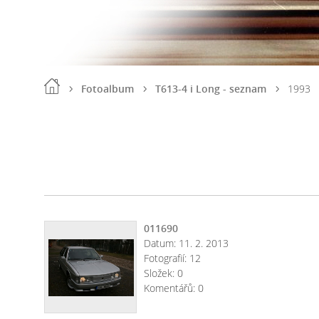
Fotoalbum
T613-4 i Long - seznam
1993
011690
Datum:
11. 2. 2013
Fotografií:
12
Složek:
0
Komentářů:
0