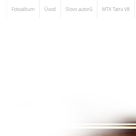
Fotoalbum
Úvod
Slovo autorů
MTX Tatra V8