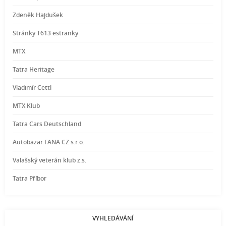
Zdeněk Hajdušek
Stránky T613 estranky
MTX
Tatra Heritage
Vladimír Cettl
MTX Klub
Tatra Cars Deutschland
Autobazar FANA CZ s.r.o.
Valašský veterán klub z.s.
Tatra Příbor
VYHLEDÁVÁNÍ