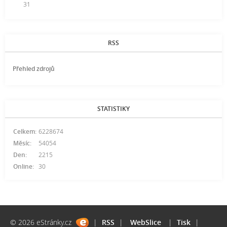
31
RSS
Přehled zdrojů
STATISTIKY
Celkem:
6228674
Měsíc:
54054
Den:
2215
Online:
30
© 2026 eStránky.cz
|
RSS
|
WebSlice
|
Tisk
|