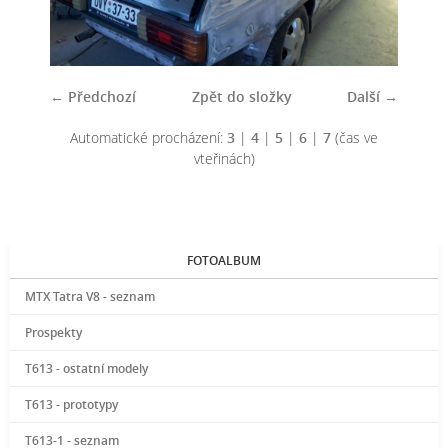
← Předchozí
Zpět do složky
Další →
Automatické procházení:
3
|
4
|
5
|
6
|
7
(čas ve
vteřinách)
FOTOALBUM
MTX Tatra V8 - seznam
Prospekty
T613 - ostatní modely
T613 - prototypy
T613-1 - seznam