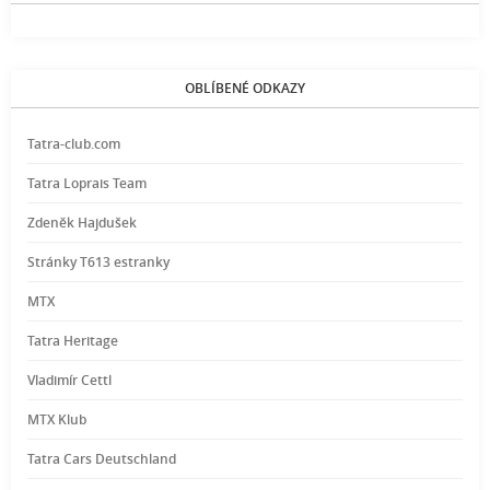
OBLÍBENÉ ODKAZY
Tatra-club.com
Tatra Loprais Team
Zdeněk Hajdušek
Stránky T613 estranky
MTX
Tatra Heritage
Vladimír Cettl
MTX Klub
Tatra Cars Deutschland