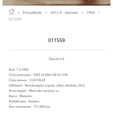
Fotoalbum
T613-4 - seznam
1994
011559
011559
Tatra 613-4
Rok: 7.4.1994
Číslo podvozku : TMT 613004 NP 011559
Číslo motoru : 11033/KAT
Odběratel : Motokomplex Lipník, odbyt.středisko 2612
První majitel : Přerovské strojírny a.s.
Barva : Malachit
Polštářování : Pandros
Stav tachometru : 372.000 km