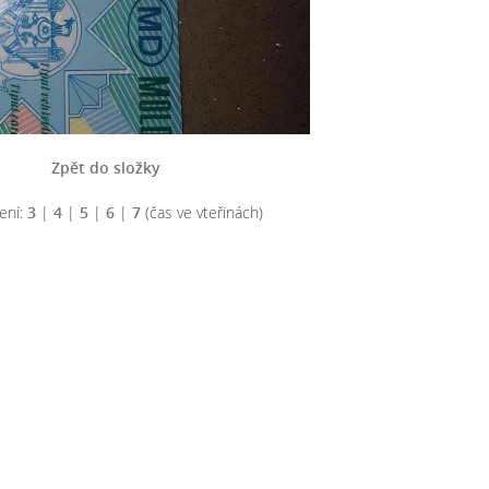
Zpět do složky
ení:
3
|
4
|
5
|
6
|
7
(čas ve vteřinách)