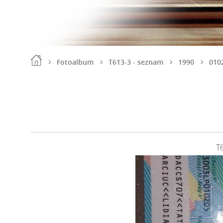
Fotoalbum
T613-3 - seznam
1990
010
T