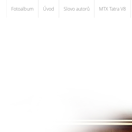
Fotoalbum
Úvod
Slovo autorů
MTX Tatra V8