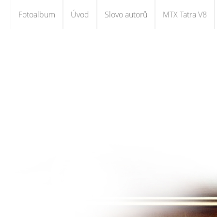
Fotoalbum
Úvod
Slovo autorů
MTX Tatra V8