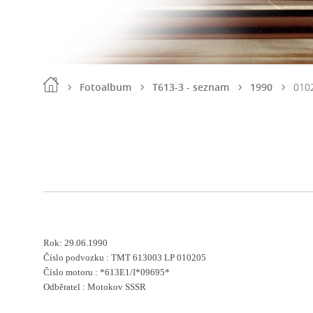
Fotoalbum
T613-3 - seznam
1990
010
Rok: 29.06.1990
Číslo podvozku :
TMT 613003 LP 010205
Číslo motoru : *613E1/I*09695*
Odběratel : Motokov SSSR